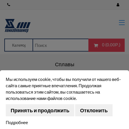
Главная
Лабораторное оборудование
Полимерные изделия для
промышленности и
строительства
0 (0.00Р.)
Посуда лабораторная
импортного производства
Сплавы
Посуда лабораторная
отечественного производства
Мы используем cookie, чтобы вы получили от нашего веб-
Резино-технические изделия,
Стандартные и эталонные образцы: ГСО, СОП, ОСО
сайта самые приятные впечатления. Продолжая
мешки для хранения
СО металлов и их сплавов для химического анализа
пользоваться этим сайтом, вы соглашаетесь на
Сплавы
Стандартные и эталонные
использование нами файлов cookie.
образцы: ГСО, СОП, ОСО
Принять и продолжить
Отклонить
Химическая продукция
Подробнее
Blog