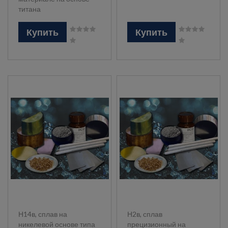
титана
Купить
Купить
Н14в, сплав на
Н2в, сплав
никелевой основе типа
прецизионный на