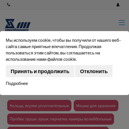
Главная
Лабораторное оборудование
Полимерные изделия для
промышленности и
строительства
Мы используем cookie, чтобы вы получили от нашего веб-
0 (0.00Р.)
сайта самые приятные впечатления. Продолжая
Посуда лабораторная
пользоваться этим сайтом, вы соглашаетесь на
импортного производства
использование нами файлов cookie.
Резино-технические изделия, мешки для хранения
Посуда лабораторная
отечественного производства
Принять и продолжить
Отклонить
Резино-технические изделия, мешки для хранения
Резино-технические изделия,
Подробнее
мешки для хранения
Стандартные и эталонные
образцы: ГСО, СОП, ОСО
Кольца, втулки уплотнительные
Мешки для хранения
Химическая продукция
Пробки, груши, ерши, перчатки, камеры волейбольные
Blog