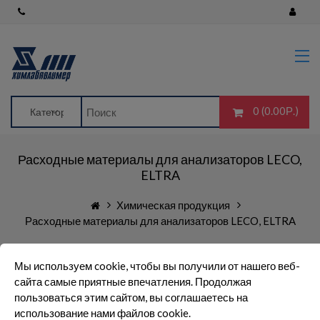
Главная
Лабораторное оборудование
Полимерные изделия для
промышленности и
строительства
0 (0.00Р.)
Посуда лабораторная
импортного производства
Расходные материалы для анализаторов LECO,
Посуда лабораторная
отечественного производства
ELTRA
Резино-технические изделия,
Химическая продукция
мешки для хранения
Расходные материалы для анализаторов LECO, ELTRA
Стандартные и эталонные
образцы: ГСО, СОП, ОСО
Мы используем cookie, чтобы вы получили от нашего веб-
Химическая продукция
сайта самые приятные впечатления. Продолжая
пользоваться этим сайтом, вы соглашаетесь на
Blog
Сортировка:
использование нами файлов cookie.