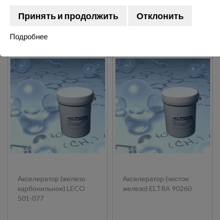
Принять и продолжить
Отклонить
Показать:
Подробнее
Акселератор (железо
Акселератор (чистое
карбонильное) LECO
железо) ELTRA 90260
501-077