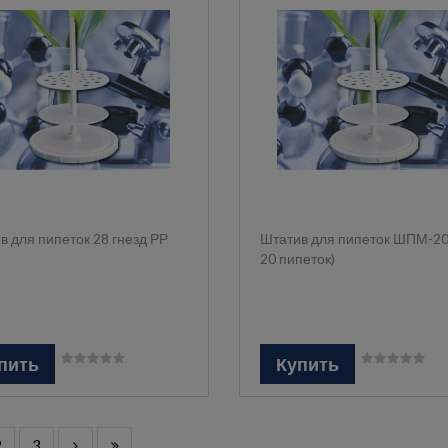
в для пипеток 28 гнезд РР
Штатив для пипеток ШПМ-20
20 пипеток)
пить
Купить
2
3