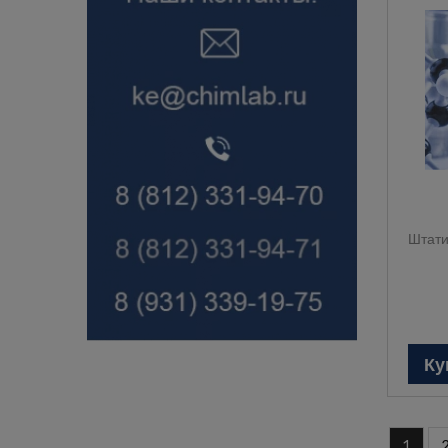
Штати
Ку
1