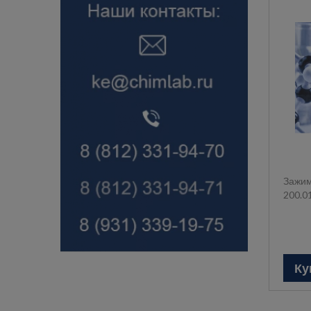
Зажим
200.0
Ку