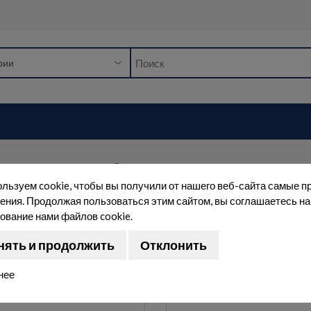
ды и резиновых трубок
дование
Медико-лабораторный инструмент
Зажимы-держат
льзуем cookie, чтобы вы получили от нашего веб-сайта самые п
ения. Продолжая пользоваться этим сайтом, вы соглашаетесь на
ование нами файлов cookie.
нять и продолжить
Отклонить
Сортировка:
Показа
нее