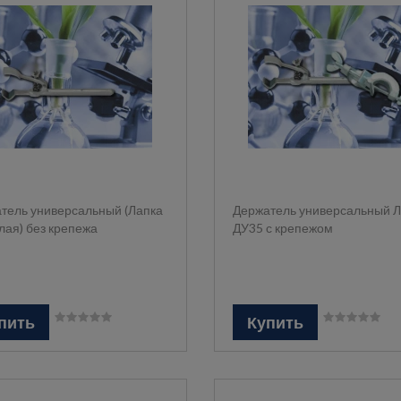
тель универсальный (Лапка
Держатель универсальный 
лая) без крепежа
ДУ35 с крепежом
пить
Купить