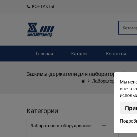
КОНТАКТЫ
Главная
Каталог
Контакты
Зажимы-держатели для лабораторной посу
Лабораторное обору
Мы испо
впечатл
использ
При
Категории
Подроб
Лабораторное оборудование